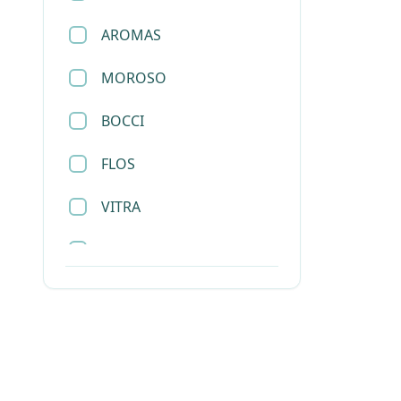
AROMAS
托盘
MOROSO
挂画
BOCCI
杯子
FLOS
餐具
VITRA
烛台
SLAMP
首饰盒
SANTA&COLE
衣帽架
LEE BROOM
杂志架
JOEL ESCALONA