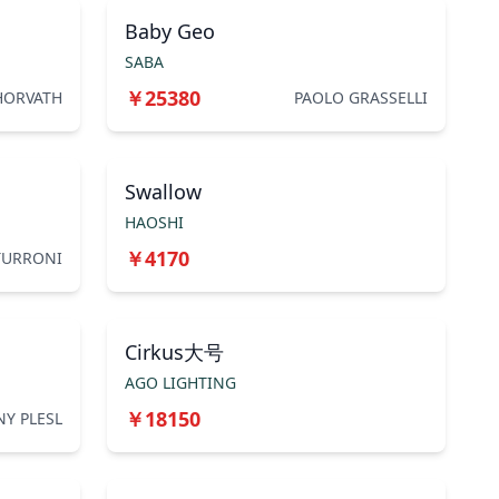
Baby Geo
SABA
￥
25380
HORVATH
PAOLO GRASSELLI
Swallow
HAOSHI
￥
4170
TURRONI
Cirkus大号
AGO LIGHTING
￥
18150
Y PLESL