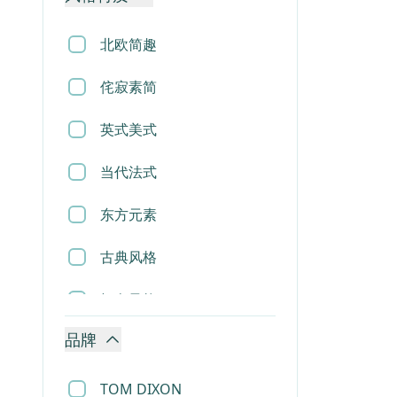
香薰蜡烛
北欧简趣
相框
侘寂素简
烟灰缸
英式美式
摆件
当代法式
雕塑
东方元素
地毯
古典风格
床垫
轻奢风格
花瓶花盆
品牌
现代风格
收纳用品
TOM DIXON
垃圾桶