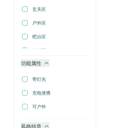
置物架
玄关区
推车
户外区
吊灯
吧台区
吸顶灯
餐厅区
壁灯
功能属性
楼梯区
落地灯
卧室区
带灯光
台灯
挑空区
充电便携
镜子
客厅区
可户外
时钟
风格特质