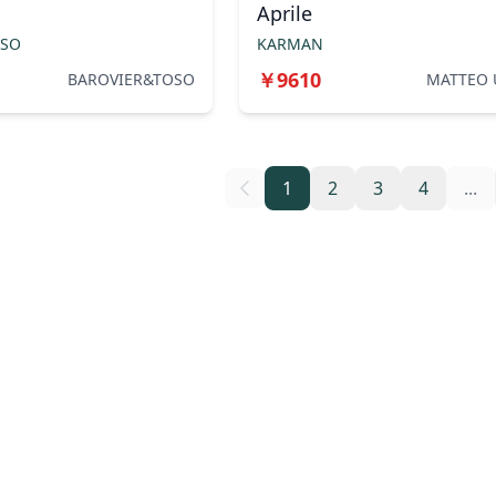
Aprile
OSO
KARMAN
￥
9610
BAROVIER&TOSO
MATTEO 
1
2
3
4
...