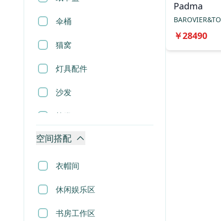
Padma
BAROVIER&T
伞桶
￥
28490
猫窝
灯具配件
沙发
椅凳
空间搭配
桌几
柜类
衣帽间
床
休闲娱乐区
屏风
书房工作区