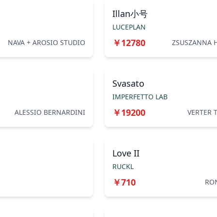
Illan小号
LUCEPLAN
￥
12780
NAVA + AROSIO STUDIO
ZSUSZANNA 
Svasato
IMPERFETTO LAB
￥
19200
ALESSIO BERNARDINI
VERTER 
Love II
RUCKL
￥
710
RON