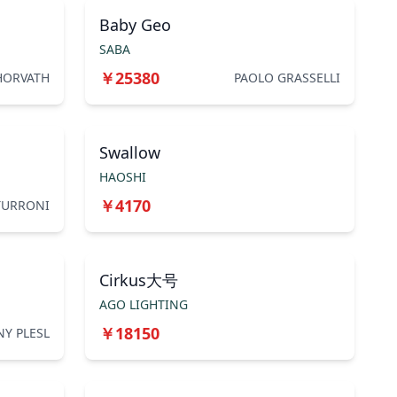
Baby Geo
SABA
￥
25380
HORVATH
PAOLO GRASSELLI
Swallow
HAOSHI
￥
4170
TURRONI
Cirkus大号
AGO LIGHTING
￥
18150
Y PLESL