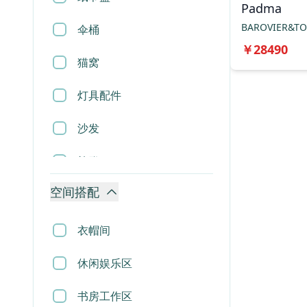
Padma
BAROVIER&T
伞桶
￥
28490
猫窝
灯具配件
沙发
椅凳
空间搭配
桌几
柜类
衣帽间
床
休闲娱乐区
屏风
书房工作区