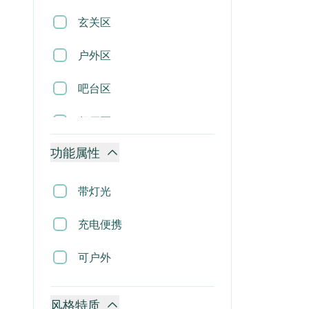
置物架
玄关区
推车
户外区
吊灯
吧台区
吸顶灯
餐厅区
壁灯
功能属性
楼梯区
落地灯
卧室区
带灯光
台灯
挑空区
充电便携
镜子
客厅区
可户外
时钟
风格特质