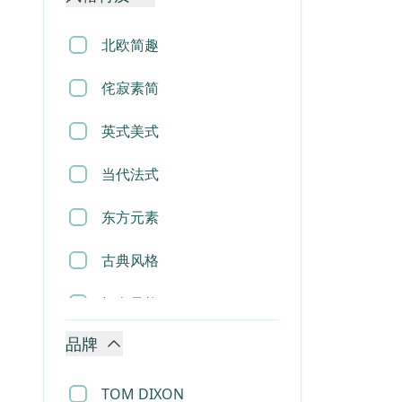
香薰蜡烛
北欧简趣
相框
侘寂素简
烟灰缸
英式美式
摆件
当代法式
雕塑
东方元素
地毯
古典风格
床垫
轻奢风格
花瓶花盆
品牌
现代风格
收纳用品
TOM DIXON
垃圾桶