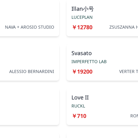
Illan小号
LUCEPLAN
￥
12780
NAVA + AROSIO STUDIO
ZSUSZANNA 
Svasato
IMPERFETTO LAB
￥
19200
ALESSIO BERNARDINI
VERTER 
Love II
RUCKL
￥
710
RON