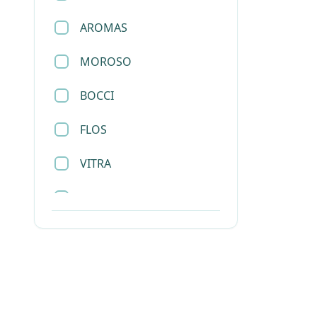
AROMAS
托盘
MOROSO
挂画
BOCCI
杯子
FLOS
餐具
VITRA
烛台
SLAMP
首饰盒
SANTA&COLE
衣帽架
LEE BROOM
杂志架
JOEL ESCALONA