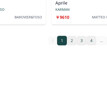
Aprile
OSO
KARMAN
￥
9610
BAROVIER&TOSO
MATTEO 
1
2
3
4
...