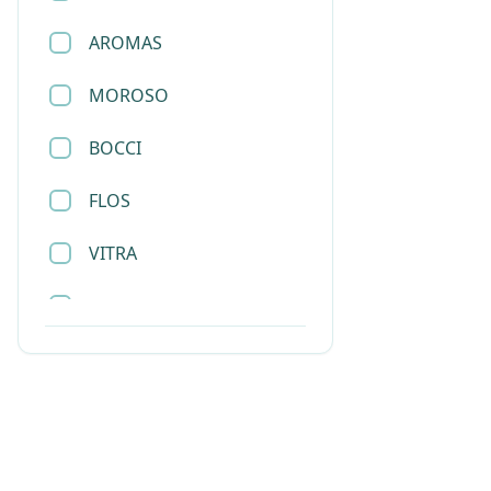
AROMAS
托盘
MOROSO
挂画
BOCCI
杯子
FLOS
餐具
VITRA
烛台
SLAMP
首饰盒
SANTA&COLE
衣帽架
LEE BROOM
杂志架
JOEL ESCALONA