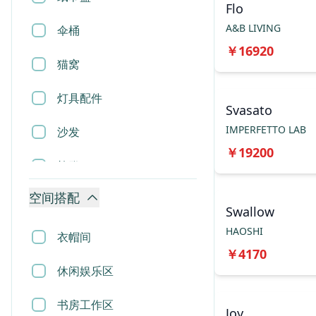
Flo
A&B LIVING
伞桶
￥
16920
猫窝
灯具配件
Svasato
IMPERFETTO LAB
沙发
￥
19200
椅凳
空间搭配
桌几
Swallow
HAOSHI
柜类
衣帽间
￥
4170
床
休闲娱乐区
屏风
书房工作区
Joy