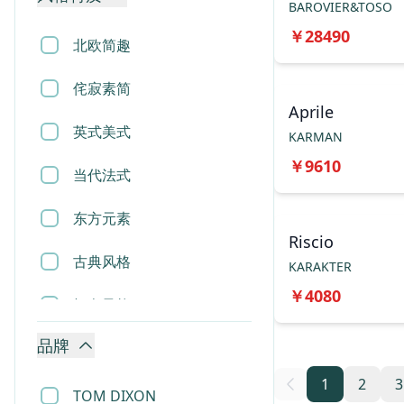
BAROVIER&TOSO
香薰蜡烛
￥
28490
北欧简趣
相框
侘寂素简
烟灰缸
Aprile
英式美式
KARMAN
摆件
￥
9610
当代法式
雕塑
东方元素
地毯
Riscio
古典风格
KARAKTER
床垫
￥
4080
轻奢风格
花瓶花盆
品牌
现代风格
收纳用品
1
2
3
TOM DIXON
垃圾桶