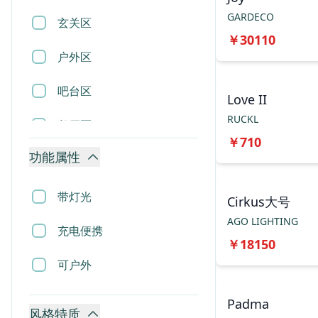
GARDECO
置物架
玄关区
￥
30110
推车
户外区
吊灯
吧台区
Love II
RUCKL
吸顶灯
餐厅区
￥
710
壁灯
功能属性
楼梯区
落地灯
卧室区
带灯光
Cirkus大号
AGO LIGHTING
台灯
挑空区
充电便携
￥
18150
镜子
客厅区
可户外
时钟
Padma
风格特质