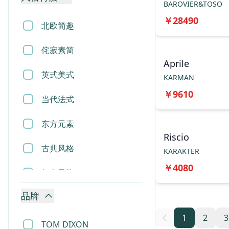
BAROVIER&TOSO
香薰蜡烛
￥
28490
北欧简趣
相框
侘寂素简
烟灰缸
Aprile
英式美式
KARMAN
摆件
￥
9610
当代法式
雕塑
东方元素
地毯
Riscio
古典风格
KARAKTER
床垫
￥
4080
轻奢风格
花瓶花盆
品牌
现代风格
收纳用品
1
2
3
TOM DIXON
垃圾桶