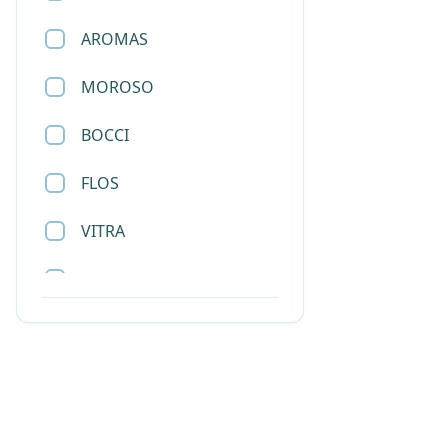
AROMAS
托盘
MOROSO
挂画
BOCCI
杯子
FLOS
餐具
VITRA
烛台
SLAMP
首饰盒
SANTA&COLE
衣帽架
LEE BROOM
杂志架
JOEL ESCALONA