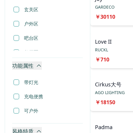
GARDECO
置物架
玄关区
￥
30110
推车
户外区
吊灯
吧台区
Love II
RUCKL
吸顶灯
餐厅区
￥
710
壁灯
功能属性
楼梯区
落地灯
卧室区
带灯光
Cirkus大号
AGO LIGHTING
台灯
挑空区
充电便携
￥
18150
镜子
客厅区
可户外
时钟
Padma
风格特质