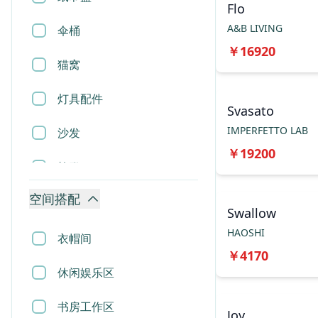
Flo
A&B LIVING
伞桶
￥
16920
猫窝
灯具配件
Svasato
IMPERFETTO LAB
沙发
￥
19200
椅凳
空间搭配
桌几
Swallow
HAOSHI
柜类
衣帽间
￥
4170
床
休闲娱乐区
屏风
书房工作区
Joy